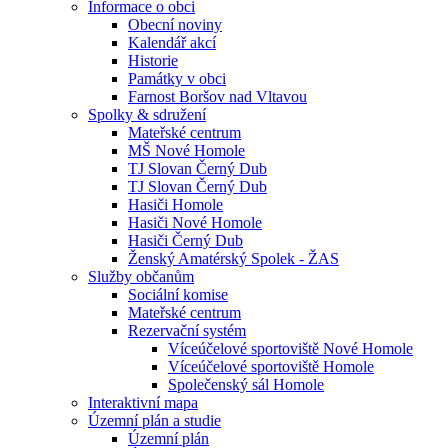
Informace o obci
Obecní noviny
Kalendář akcí
Historie
Památky v obci
Farnost Boršov nad Vltavou
Spolky & sdružení
Mateřské centrum
MŠ Nové Homole
TJ Slovan Černý Dub
TJ Slovan Černý Dub
Hasiči Homole
Hasiči Nové Homole
Hasiči Černý Dub
Ženský Amatérský Spolek - ŽAS
Služby občanům
Sociální komise
Mateřské centrum
Rezervační systém
Víceúčelové sportoviště Nové Homole
Víceúčelové sportoviště Homole
Společenský sál Homole
Interaktivní mapa
Územní plán a studie
Územní plán