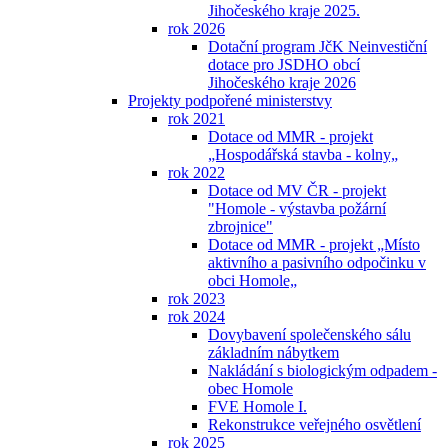
Jihočeského kraje 2025.
rok 2026
Dotační program JčK Neinvestiční
dotace pro JSDHO obcí
Jihočeského kraje 2026
Projekty podpořené ministerstvy
rok 2021
Dotace od MMR - projekt
„Hospodářská stavba - kolny„
rok 2022
Dotace od MV ČR - projekt
"Homole - výstavba požární
zbrojnice"
Dotace od MMR - projekt „Místo
aktivního a pasivního odpočinku v
obci Homole„
rok 2023
rok 2024
Dovybavení společenského sálu
základním nábytkem
Nakládání s biologickým odpadem -
obec Homole
FVE Homole I.
Rekonstrukce veřejného osvětlení
rok 2025