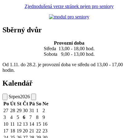
Zjednodušená verze stránek nejen pro seniory
Sběrný dvůr
Provozní doba
Středa 13,00 - 18,00 hod.
Sobota 9,00 - 13,00 hod.
Od 1.11. do 28.2. je provozní doba ve středu od 13,00 - 17,00
hodin.
Kalendář
Srpen
2026
Po
Út
St
Čt
Pá
So
Ne
27
28
29
30
31
1
2
3
4
5
6
7
8
9
10
11
12
13
14
15
16
17
18
19
20
21
22
23
24
25
26
27
28
29
30