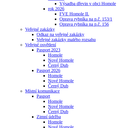
Výsadba dřevin v obci Homole
rok 2026
FVE Homole II.
Oprava rybníka na p.č. 153/1
Oprava rybníka na p.č. 156
Veřejné zakázky
Odkaz na veřejné zakázky
Veřejné zakázky malého rozsahu
Veřejné osvětlení
Pasport 2023
Homole
Nové Homole
Černý Dub
Pasport 2026
Homole
Nové Homole
Černý Dub
Místní komunikace
Pasport
Homole
Nové Homole
Černý Dub
Zimní údržba
Homole
Nové Homole