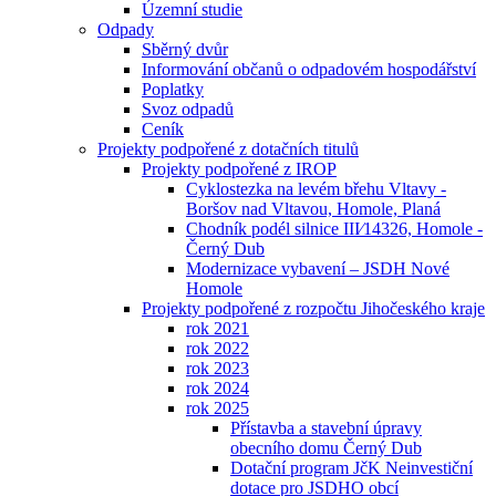
Územní studie
Odpady
Sběrný dvůr
Informování občanů o odpadovém hospodářství
Poplatky
Svoz odpadů
Ceník
Projekty podpořené z dotačních titulů
Projekty podpořené z IROP
Cyklostezka na levém břehu Vltavy -
Boršov nad Vltavou, Homole, Planá
Chodník podél silnice III⁄14326, Homole -
Černý Dub
Modernizace vybavení – JSDH Nové
Homole
Projekty podpořené z rozpočtu Jihočeského kraje
rok 2021
rok 2022
rok 2023
rok 2024
rok 2025
Přístavba a stavební úpravy
obecního domu Černý Dub
Dotační program JčK Neinvestiční
dotace pro JSDHO obcí