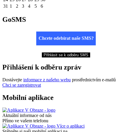
31
1
2
3
4
5
6
GoSMS
Chcete odebírat naše SMS?
Přihlásit se k odběru SMS
Přihlášení k odběru zpráv
Dostávejte
informace z našeho webu
prostřednictvím e-mailů
Chci se zaregistrovat
Mobilní aplikace
Aktuální informace od nás
Přímo ve vašem telefonu
Více o aplikaci
Stáhněte si naši mobilní aplikaci na