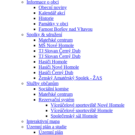
Informace o obci
Obecní noviny
Kalendář akcí
Historie
Památky v obci
Farnost Boršov nad Vltavou
Spolky & sdružení
Mateřské centrum
MŠ Nové Homole
TJ Slovan Černý Dub
TJ Slovan Černý Dub
Hasiči Homole
Hasiči Nové Homole
Hasiči Černý Dub
Ženský Amatérský Spolek - ŽAS
Služby občanům
Sociální komise
Mateřské centrum
Rezervační systém
Víceúčelové sportoviště Nové Homole
Víceúčelové sportoviště Homole
Společenský sál Homole
Interaktivní mapa
Územní plán a studie
Územní plán