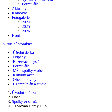
Formuláře
Aktuality
Knihovna
Fotogalerie
2024
2025
2026
Kontakt
Virtuální prohlídka
Úřední deska
Odpady
Rezervační systém
Formuláře
MŠ a spolky v obci
Kulturní akce
Obecní noviny
Územní plán a studie
Úvodní stránka
Obec
Spolky & sdružení
TJ Slovan Černý Dub