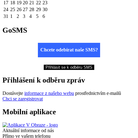
17
18
19
20
21
22
23
24
25
26
27
28
29
30
31
1
2
3
4
5
6
GoSMS
Chcete odebírat naše SMS?
Přihlásit se k odběru SMS
Přihlášení k odběru zpráv
Dostávejte
informace z našeho webu
prostřednictvím e-mailů
Chci se zaregistrovat
Mobilní aplikace
Aktuální informace od nás
Přímo ve vašem telefonu