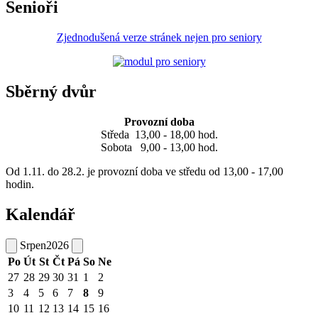
Senioři
Zjednodušená verze stránek nejen pro seniory
Sběrný dvůr
Provozní doba
Středa 13,00 - 18,00 hod.
Sobota 9,00 - 13,00 hod.
Od 1.11. do 28.2. je provozní doba ve středu od 13,00 - 17,00
hodin.
Kalendář
Srpen
2026
Po
Út
St
Čt
Pá
So
Ne
27
28
29
30
31
1
2
3
4
5
6
7
8
9
10
11
12
13
14
15
16