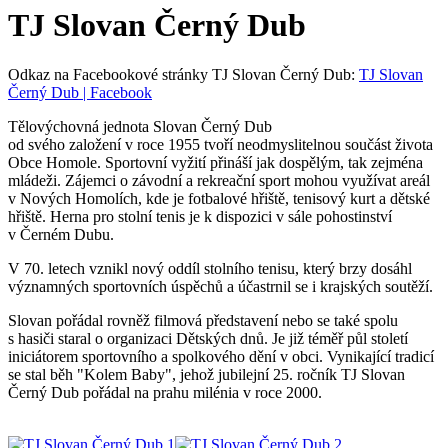
TJ Slovan Černý Dub
Odkaz na Facebookové stránky TJ Slovan Černý Dub:
TJ Slovan
Černý Dub | Facebook
Tělovýchovná jednota Slovan Černý Dub
od svého založení v roce 1955 tvoří neodmyslitelnou součást života
Obce Homole. Sportovní vyžití přináší jak dospělým, tak zejména
mládeži. Zájemci o závodní a rekreační sport mohou využívat areál
v Nových Homolích, kde je fotbalové hřiště, tenisový kurt a dětské
hřiště. Herna pro stolní tenis je k dispozici v sále pohostinství
v Černém Dubu.
V 70. letech vznikl nový oddíl stolního tenisu, který brzy dosáhl
významných sportovních úspěchů a účastrnil se i krajských soutěží.
Slovan pořádal rovněž filmová představení nebo se také spolu
s hasiči staral o organizaci Dětských dnů. Je již téměř půl století
iniciátorem sportovního a spolkového dění v obci. Vynikající tradicí
se stal běh "Kolem Baby", jehož jubilejní 25. ročník TJ Slovan
Černý Dub pořádal na prahu milénia v roce 2000.