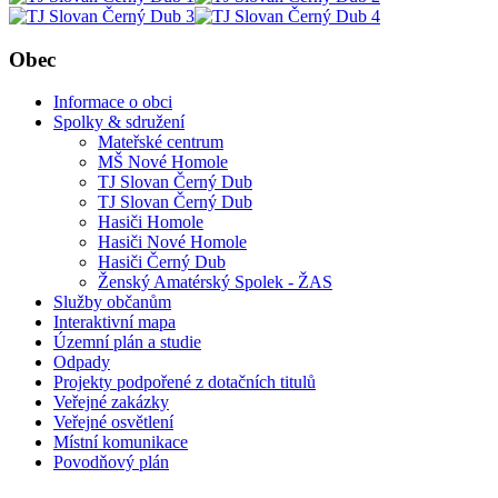
Obec
Informace o obci
Spolky & sdružení
Mateřské centrum
MŠ Nové Homole
TJ Slovan Černý Dub
TJ Slovan Černý Dub
Hasiči Homole
Hasiči Nové Homole
Hasiči Černý Dub
Ženský Amatérský Spolek - ŽAS
Služby občanům
Interaktivní mapa
Územní plán a studie
Odpady
Projekty podpořené z dotačních titulů
Veřejné zakázky
Veřejné osvětlení
Místní komunikace
Povodňový plán