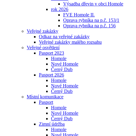
Výsadba dřevin v obci Homole
rok 2026
FVE Homole II.
Oprava rybníka na p.č. 153/1
Oprava rybníka na p.č. 156
Veřejné zakázky
Odkaz na veřejné zakázky
Veřejné zakázky malého rozsahu
Veřejné osvětlení
Pasport 2023
Homole
Nové Homole
Černý Dub
Pasport 2026
Homole
Nové Homole
Černý Dub
Místní komunikace
Pasport
Homole
Nové Homole
Černý Dub
Zimní údržba
Homole
Nové Homole