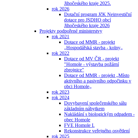
Jihočeského kraje 2025.
rok 2026
Dotační program JčK Neinvestiční
dotace pro JSDHO obcí
Jihočeského kraje 2026
Projekty podpořené ministerstvy
rok 2021
Dotace od MMR - projekt
„Hospodářská stavba - kolny„
rok 2022
Dotace od MV ČR - projekt
"Homole - výstavba požární
zbrojnice"
Dotace od MMR - projekt „Místo
aktivního a pasivního odpočinku v
obci Homole„
rok 2023
rok 2024
Dovybavení společenského sálu
základním nábytkem
Nakládání s biologickým odpadem -
obec Homole
FVE Homole I.
Rekonstrukce veřejného osvětlení
rok 2025