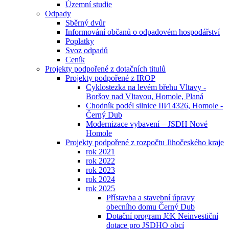
Územní studie
Odpady
Sběrný dvůr
Informování občanů o odpadovém hospodářství
Poplatky
Svoz odpadů
Ceník
Projekty podpořené z dotačních titulů
Projekty podpořené z IROP
Cyklostezka na levém břehu Vltavy -
Boršov nad Vltavou, Homole, Planá
Chodník podél silnice III⁄14326, Homole -
Černý Dub
Modernizace vybavení – JSDH Nové
Homole
Projekty podpořené z rozpočtu Jihočeského kraje
rok 2021
rok 2022
rok 2023
rok 2024
rok 2025
Přístavba a stavební úpravy
obecního domu Černý Dub
Dotační program JčK Neinvestiční
dotace pro JSDHO obcí