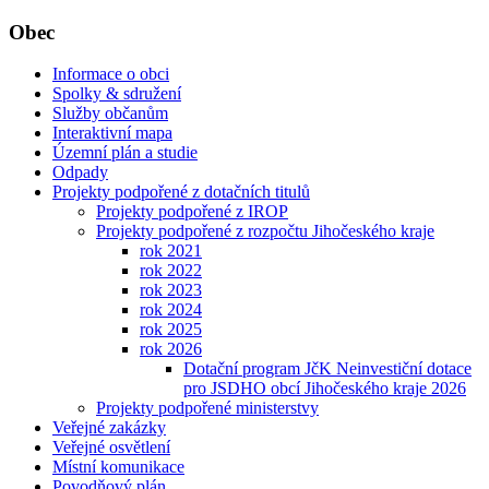
Obec
Informace o obci
Spolky & sdružení
Služby občanům
Interaktivní mapa
Územní plán a studie
Odpady
Projekty podpořené z dotačních titulů
Projekty podpořené z IROP
Projekty podpořené z rozpočtu Jihočeského kraje
rok 2021
rok 2022
rok 2023
rok 2024
rok 2025
rok 2026
Dotační program JčK Neinvestiční dotace
pro JSDHO obcí Jihočeského kraje 2026
Projekty podpořené ministerstvy
Veřejné zakázky
Veřejné osvětlení
Místní komunikace
Povodňový plán