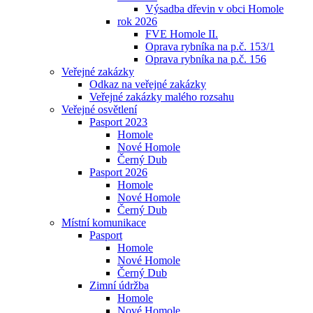
Výsadba dřevin v obci Homole
rok 2026
FVE Homole II.
Oprava rybníka na p.č. 153/1
Oprava rybníka na p.č. 156
Veřejné zakázky
Odkaz na veřejné zakázky
Veřejné zakázky malého rozsahu
Veřejné osvětlení
Pasport 2023
Homole
Nové Homole
Černý Dub
Pasport 2026
Homole
Nové Homole
Černý Dub
Místní komunikace
Pasport
Homole
Nové Homole
Černý Dub
Zimní údržba
Homole
Nové Homole