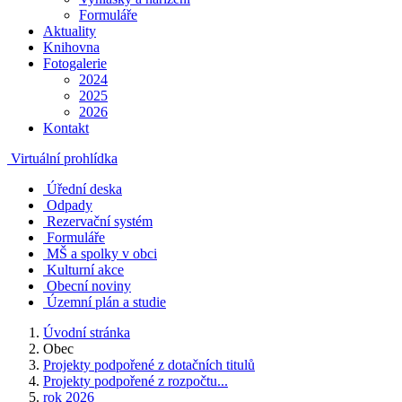
Formuláře
Aktuality
Knihovna
Fotogalerie
2024
2025
2026
Kontakt
Virtuální prohlídka
Úřední deska
Odpady
Rezervační systém
Formuláře
MŠ a spolky v obci
Kulturní akce
Obecní noviny
Územní plán a studie
Úvodní stránka
Obec
Projekty podpořené z dotačních titulů
Projekty podpořené z rozpočtu...
rok 2026