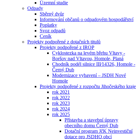
Územní studie
Odpady
Sběrný dvůr
Informování občanů o odpadovém hospodářství
Poplatky
Svoz odpadů
Ceník
Projekty podpořené z dotačních titulů
Projekty podpořené z IROP
Cyklostezka na levém břehu Vltavy -
Boršov nad Vltavou, Homole, Planá
Chodník podél silnice III⁄14326, Homole -
Černý Dub
Modernizace vybavení – JSDH Nové
Homole
Projekty podpořené z rozpočtu Jihočeského kraje
rok 2021
rok 2022
rok 2023
rok 2024
rok 2025
Přístavba a stavební úpravy
obecního domu Černý Dub
Dotační program JčK Neinvestiční
dotace pro JSDHO obcí