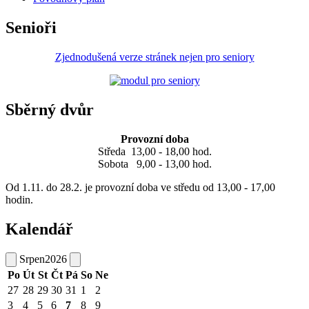
Senioři
Zjednodušená verze stránek nejen pro seniory
Sběrný dvůr
Provozní doba
Středa 13,00 - 18,00 hod.
Sobota 9,00 - 13,00 hod.
Od 1.11. do 28.2. je provozní doba ve středu od 13,00 - 17,00
hodin.
Kalendář
Srpen
2026
Po
Út
St
Čt
Pá
So
Ne
27
28
29
30
31
1
2
3
4
5
6
7
8
9