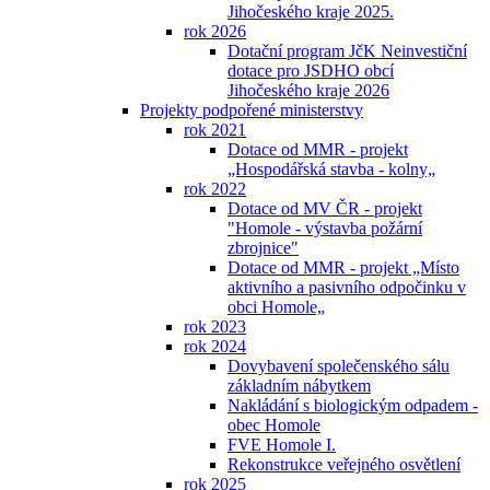
Jihočeského kraje 2025.
rok 2026
Dotační program JčK Neinvestiční
dotace pro JSDHO obcí
Jihočeského kraje 2026
Projekty podpořené ministerstvy
rok 2021
Dotace od MMR - projekt
„Hospodářská stavba - kolny„
rok 2022
Dotace od MV ČR - projekt
"Homole - výstavba požární
zbrojnice"
Dotace od MMR - projekt „Místo
aktivního a pasivního odpočinku v
obci Homole„
rok 2023
rok 2024
Dovybavení společenského sálu
základním nábytkem
Nakládání s biologickým odpadem -
obec Homole
FVE Homole I.
Rekonstrukce veřejného osvětlení
rok 2025