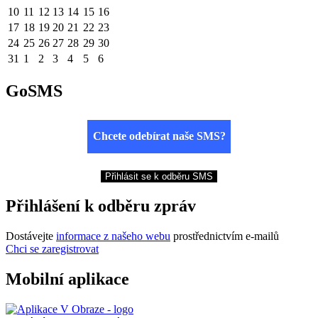
10
11
12
13
14
15
16
17
18
19
20
21
22
23
24
25
26
27
28
29
30
31
1
2
3
4
5
6
GoSMS
Chcete odebírat naše SMS?
Přihlásit se k odběru SMS
Přihlášení k odběru zpráv
Dostávejte
informace z našeho webu
prostřednictvím e-mailů
Chci se zaregistrovat
Mobilní aplikace