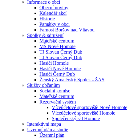
Informace o obci
Obecní noviny
Kalendář akcí
Historie
Památky v obci
Farnost Boršov nad Vltavou
Spolky & sdružení
Mateřské centrum
MŠ Nové Homole
TJ Slovan Černý Dub
TJ Slovan Černý Dub
Hasiči Homole
Hasiči Nové Homole
Hasiči Černý Dub
Ženský Amatérský Spolek - ŽAS
Služby občanům
Sociální komise
Mateřské centrum
Rezervační systém
Víceúčelové sportoviště Nové Homole
Víceúčelové sportoviště Homole
Společenský sál Homole
Interaktivní mapa
Územní plán a studie
Územní plán