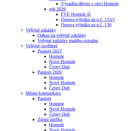
Výsadba dřevin v obci Homole
rok 2026
FVE Homole II.
Oprava rybníka na p.č. 153/1
Oprava rybníka na p.č. 156
Veřejné zakázky
Odkaz na veřejné zakázky
Veřejné zakázky malého rozsahu
Veřejné osvětlení
Pasport 2023
Homole
Nové Homole
Černý Dub
Pasport 2026
Homole
Nové Homole
Černý Dub
Místní komunikace
Pasport
Homole
Nové Homole
Černý Dub
Zimní údržba
Homole
Nové Homole