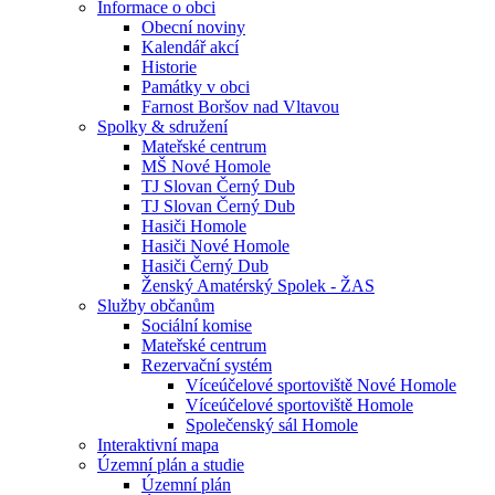
Informace o obci
Obecní noviny
Kalendář akcí
Historie
Památky v obci
Farnost Boršov nad Vltavou
Spolky & sdružení
Mateřské centrum
MŠ Nové Homole
TJ Slovan Černý Dub
TJ Slovan Černý Dub
Hasiči Homole
Hasiči Nové Homole
Hasiči Černý Dub
Ženský Amatérský Spolek - ŽAS
Služby občanům
Sociální komise
Mateřské centrum
Rezervační systém
Víceúčelové sportoviště Nové Homole
Víceúčelové sportoviště Homole
Společenský sál Homole
Interaktivní mapa
Územní plán a studie
Územní plán