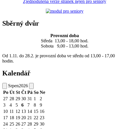
Zjednodušená verze stránek nejen pro seniory
Sběrný dvůr
Provozní doba
Středa 13,00 - 18,00 hod.
Sobota 9,00 - 13,00 hod.
Od 1.11. do 28.2. je provozní doba ve středu od 13,00 - 17,00
hodin.
Kalendář
Srpen
2026
Po
Út
St
Čt
Pá
So
Ne
27
28
29
30
31
1
2
3
4
5
6
7
8
9
10
11
12
13
14
15
16
17
18
19
20
21
22
23
24
25
26
27
28
29
30