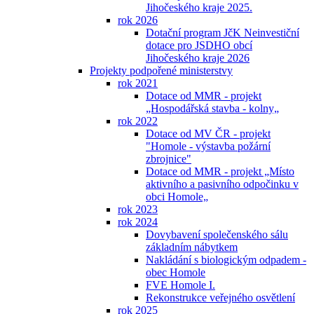
Jihočeského kraje 2025.
rok 2026
Dotační program JčK Neinvestiční
dotace pro JSDHO obcí
Jihočeského kraje 2026
Projekty podpořené ministerstvy
rok 2021
Dotace od MMR - projekt
„Hospodářská stavba - kolny„
rok 2022
Dotace od MV ČR - projekt
"Homole - výstavba požární
zbrojnice"
Dotace od MMR - projekt „Místo
aktivního a pasivního odpočinku v
obci Homole„
rok 2023
rok 2024
Dovybavení společenského sálu
základním nábytkem
Nakládání s biologickým odpadem -
obec Homole
FVE Homole I.
Rekonstrukce veřejného osvětlení
rok 2025