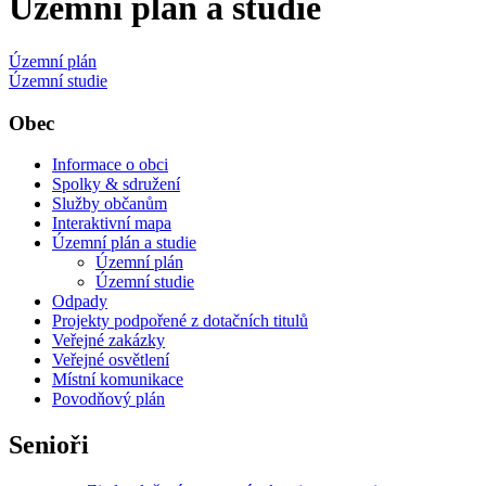
Územní plán a studie
Územní plán
Územní studie
Obec
Informace o obci
Spolky & sdružení
Služby občanům
Interaktivní mapa
Územní plán a studie
Územní plán
Územní studie
Odpady
Projekty podpořené z dotačních titulů
Veřejné zakázky
Veřejné osvětlení
Místní komunikace
Povodňový plán
Senioři