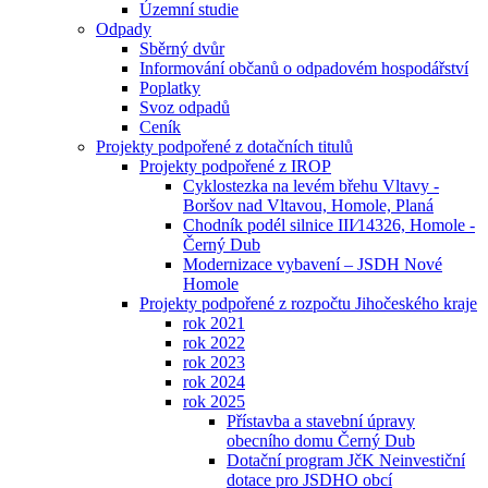
Územní studie
Odpady
Sběrný dvůr
Informování občanů o odpadovém hospodářství
Poplatky
Svoz odpadů
Ceník
Projekty podpořené z dotačních titulů
Projekty podpořené z IROP
Cyklostezka na levém břehu Vltavy -
Boršov nad Vltavou, Homole, Planá
Chodník podél silnice III⁄14326, Homole -
Černý Dub
Modernizace vybavení – JSDH Nové
Homole
Projekty podpořené z rozpočtu Jihočeského kraje
rok 2021
rok 2022
rok 2023
rok 2024
rok 2025
Přístavba a stavební úpravy
obecního domu Černý Dub
Dotační program JčK Neinvestiční
dotace pro JSDHO obcí