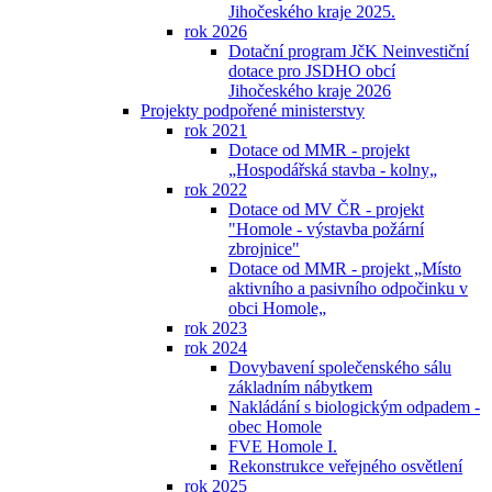
Jihočeského kraje 2025.
rok 2026
Dotační program JčK Neinvestiční
dotace pro JSDHO obcí
Jihočeského kraje 2026
Projekty podpořené ministerstvy
rok 2021
Dotace od MMR - projekt
„Hospodářská stavba - kolny„
rok 2022
Dotace od MV ČR - projekt
"Homole - výstavba požární
zbrojnice"
Dotace od MMR - projekt „Místo
aktivního a pasivního odpočinku v
obci Homole„
rok 2023
rok 2024
Dovybavení společenského sálu
základním nábytkem
Nakládání s biologickým odpadem -
obec Homole
FVE Homole I.
Rekonstrukce veřejného osvětlení
rok 2025