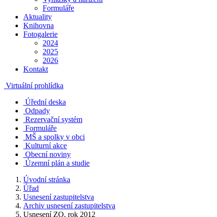
Formuláře
Aktuality
Knihovna
Fotogalerie
2024
2025
2026
Kontakt
Virtuální prohlídka
Úřední deska
Odpady
Rezervační systém
Formuláře
MŠ a spolky v obci
Kulturní akce
Obecní noviny
Územní plán a studie
Úvodní stránka
Úřad
Usnesení zastupitelstva
Archiv usnesení zastupitelstva
Usnesení ZO, rok 2012