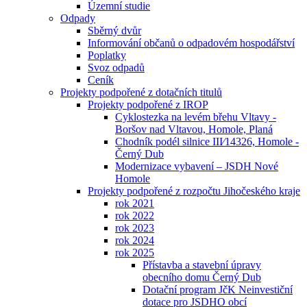
Územní studie
Odpady
Sběrný dvůr
Informování občanů o odpadovém hospodářství
Poplatky
Svoz odpadů
Ceník
Projekty podpořené z dotačních titulů
Projekty podpořené z IROP
Cyklostezka na levém břehu Vltavy -
Boršov nad Vltavou, Homole, Planá
Chodník podél silnice III⁄14326, Homole -
Černý Dub
Modernizace vybavení – JSDH Nové
Homole
Projekty podpořené z rozpočtu Jihočeského kraje
rok 2021
rok 2022
rok 2023
rok 2024
rok 2025
Přístavba a stavební úpravy
obecního domu Černý Dub
Dotační program JčK Neinvestiční
dotace pro JSDHO obcí