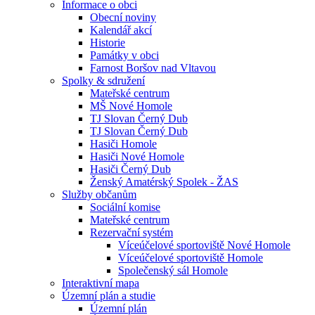
Informace o obci
Obecní noviny
Kalendář akcí
Historie
Památky v obci
Farnost Boršov nad Vltavou
Spolky & sdružení
Mateřské centrum
MŠ Nové Homole
TJ Slovan Černý Dub
TJ Slovan Černý Dub
Hasiči Homole
Hasiči Nové Homole
Hasiči Černý Dub
Ženský Amatérský Spolek - ŽAS
Služby občanům
Sociální komise
Mateřské centrum
Rezervační systém
Víceúčelové sportoviště Nové Homole
Víceúčelové sportoviště Homole
Společenský sál Homole
Interaktivní mapa
Územní plán a studie
Územní plán