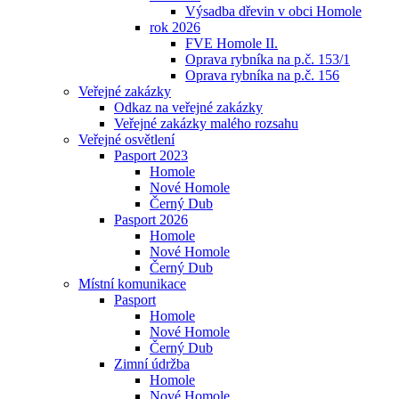
Výsadba dřevin v obci Homole
rok 2026
FVE Homole II.
Oprava rybníka na p.č. 153/1
Oprava rybníka na p.č. 156
Veřejné zakázky
Odkaz na veřejné zakázky
Veřejné zakázky malého rozsahu
Veřejné osvětlení
Pasport 2023
Homole
Nové Homole
Černý Dub
Pasport 2026
Homole
Nové Homole
Černý Dub
Místní komunikace
Pasport
Homole
Nové Homole
Černý Dub
Zimní údržba
Homole
Nové Homole