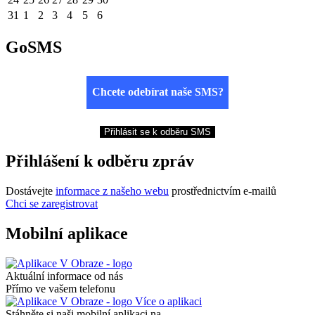
31
1
2
3
4
5
6
GoSMS
Chcete odebírat naše SMS?
Přihlásit se k odběru SMS
Přihlášení k odběru zpráv
Dostávejte
informace z našeho webu
prostřednictvím e-mailů
Chci se zaregistrovat
Mobilní aplikace
Aktuální informace od nás
Přímo ve vašem telefonu
Více o aplikaci
Stáhněte si naši mobilní aplikaci na