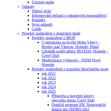
Územní studie
Odpady
Sběrný dvůr
Informování občanů o odpadovém hospodářství
Poplatky
Svoz odpadů
Ceník
Projekty podpořené z dotačních titulů
Projekty podpořené z IROP
Cyklostezka na levém břehu Vltavy -
Boršov nad Vltavou, Homole, Planá
Chodník podél silnice III⁄14326, Homole -
Černý Dub
Modernizace vybavení – JSDH Nové
Homole
Projekty podpořené z rozpočtu Jihočeského kraje
rok 2021
rok 2022
rok 2023
rok 2024
rok 2025
Přístavba a stavební úpravy
obecního domu Černý Dub
Dotační program JčK Neinvestiční
dotace pro JSDHO obcí