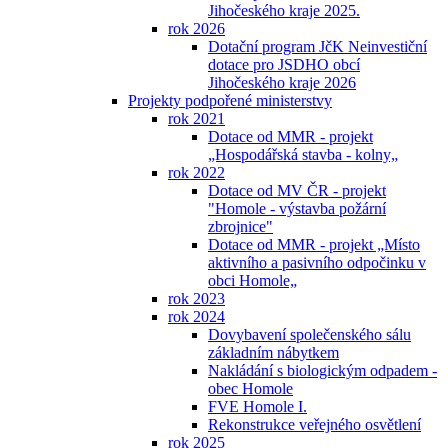
Jihočeského kraje 2025.
rok 2026
Dotační program JčK Neinvestiční
dotace pro JSDHO obcí
Jihočeského kraje 2026
Projekty podpořené ministerstvy
rok 2021
Dotace od MMR - projekt
„Hospodářská stavba - kolny„
rok 2022
Dotace od MV ČR - projekt
"Homole - výstavba požární
zbrojnice"
Dotace od MMR - projekt „Místo
aktivního a pasivního odpočinku v
obci Homole„
rok 2023
rok 2024
Dovybavení společenského sálu
základním nábytkem
Nakládání s biologickým odpadem -
obec Homole
FVE Homole I.
Rekonstrukce veřejného osvětlení
rok 2025