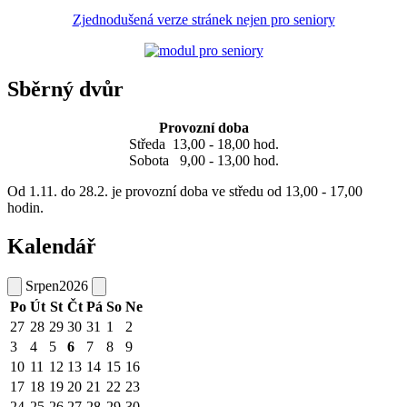
Zjednodušená verze stránek nejen pro seniory
Sběrný dvůr
Provozní doba
Středa 13,00 - 18,00 hod.
Sobota 9,00 - 13,00 hod.
Od 1.11. do 28.2. je provozní doba ve středu od 13,00 - 17,00
hodin.
Kalendář
Srpen
2026
Po
Út
St
Čt
Pá
So
Ne
27
28
29
30
31
1
2
3
4
5
6
7
8
9
10
11
12
13
14
15
16
17
18
19
20
21
22
23
24
25
26
27
28
29
30