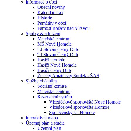
Informace o obci
Obecní noviny
Kalendář akcí
Historie
Památky v obci
Farnost Boršov nad Vltavou
Spolky & sdružení
Mateřské centrum
MŠ Nové Homole
TJ Slovan Černý Dub
TJ Slovan Černý Dub
Hasiči Homole
Hasiči Nové Homole
Hasiči Černý Dub
Ženský Amatérský Spolek - ŽAS
Služby občanům
Sociální komise
Mateřské centrum
Rezervační systém
Víceúčelové sportoviště Nové Homole
Víceúčelové sportoviště Homole
Společenský sál Homole
Interaktivní mapa
Územní plán a studie
Územní plán