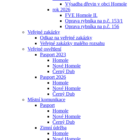
Výsadba dřevin v obci Homole
rok 2026
FVE Homole II.
Oprava rybníka na p.č. 153/1
Oprava rybníka na p.č. 156
Veřejné zakázky
Odkaz na veřejné zakázky
Veřejné zakázky malého rozsahu
Veřejné osvětlení
Pasport 2023
Homole
Nové Homole
Černý Dub
Pasport 2026
Homole
Nové Homole
Černý Dub
Místní komunikace
Pasport
Homole
Nové Homole
Černý Dub
Zimní údržba
Homole
Nové Homole