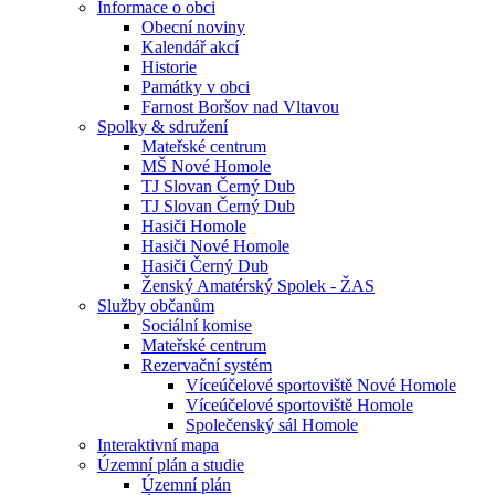
Informace o obci
Obecní noviny
Kalendář akcí
Historie
Památky v obci
Farnost Boršov nad Vltavou
Spolky & sdružení
Mateřské centrum
MŠ Nové Homole
TJ Slovan Černý Dub
TJ Slovan Černý Dub
Hasiči Homole
Hasiči Nové Homole
Hasiči Černý Dub
Ženský Amatérský Spolek - ŽAS
Služby občanům
Sociální komise
Mateřské centrum
Rezervační systém
Víceúčelové sportoviště Nové Homole
Víceúčelové sportoviště Homole
Společenský sál Homole
Interaktivní mapa
Územní plán a studie
Územní plán