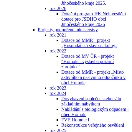
Jihočeského kraje 2025.
rok 2026
Dotační program JčK Neinvestiční
dotace pro JSDHO obcí
Jihočeského kraje 2026
Projekty podpořené ministerstvy
rok 2021
Dotace od MMR - projekt
„Hospodářská stavba - kolny„
rok 2022
Dotace od MV ČR - projekt
"Homole - výstavba požární
zbrojnice"
Dotace od MMR - projekt „Místo
aktivního a pasivního odpočinku v
obci Homole„
rok 2023
rok 2024
Dovybavení společenského sálu
základním nábytkem
Nakládání s biologickým odpadem -
obec Homole
FVE Homole I.
Rekonstrukce veřejného osvětlení
rok 2025