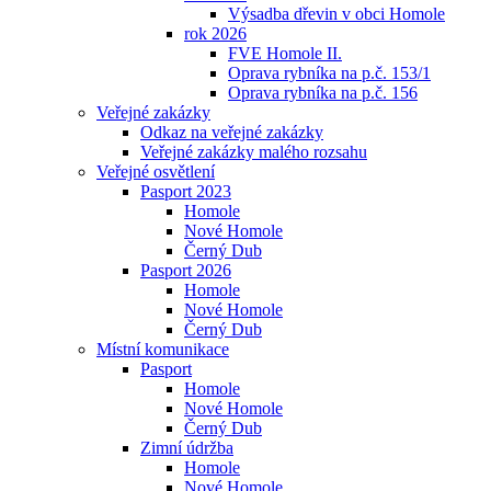
Výsadba dřevin v obci Homole
rok 2026
FVE Homole II.
Oprava rybníka na p.č. 153/1
Oprava rybníka na p.č. 156
Veřejné zakázky
Odkaz na veřejné zakázky
Veřejné zakázky malého rozsahu
Veřejné osvětlení
Pasport 2023
Homole
Nové Homole
Černý Dub
Pasport 2026
Homole
Nové Homole
Černý Dub
Místní komunikace
Pasport
Homole
Nové Homole
Černý Dub
Zimní údržba
Homole
Nové Homole