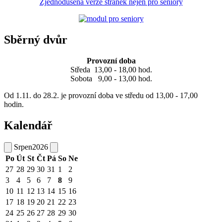
Zjednodušená verze stránek nejen pro seniory
Sběrný dvůr
Provozní doba
Středa 13,00 - 18,00 hod.
Sobota 9,00 - 13,00 hod.
Od 1.11. do 28.2. je provozní doba ve středu od 13,00 - 17,00
hodin.
Kalendář
Srpen
2026
Po
Út
St
Čt
Pá
So
Ne
27
28
29
30
31
1
2
3
4
5
6
7
8
9
10
11
12
13
14
15
16
17
18
19
20
21
22
23
24
25
26
27
28
29
30