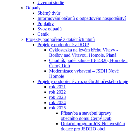
Územní studie
Odpady
Sběrný dvůr
Informování občanů o odpadovém hospodářství
Poplatky
Svoz odpadů
Ceník
Projekty podpořené z dotačních titulů
Projekty podpořené z IROP
Cyklostezka na levém břehu Vltavy -
Boršov nad Vltavou, Homole, Planá
Chodník podél silnice III⁄14326, Homole -
Černý Dub
Modernizace vybavení – JSDH Nové
Homole
Projekty podpořené z rozpočtu Jihočeského kraje
rok 2021
rok 2022
rok 2023
rok 2024
rok 2025
Přístavba a stavební úpravy
obecního domu Černý Dub
Dotační program JčK Neinvestiční
dotace pro JSDHO obcí