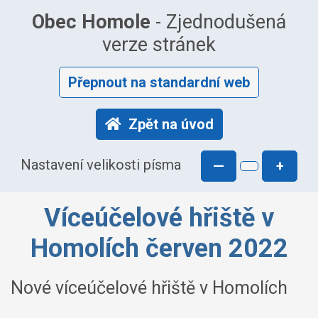
Obec Homole
- Zjednodušená
verze stránek
Přepnout na standardní web
Zpět na úvod
Nastavení velikosti písma
—
+
Víceúčelové hřiště v
Homolích červen 2022
Nové víceúčelové hřiště v Homolích