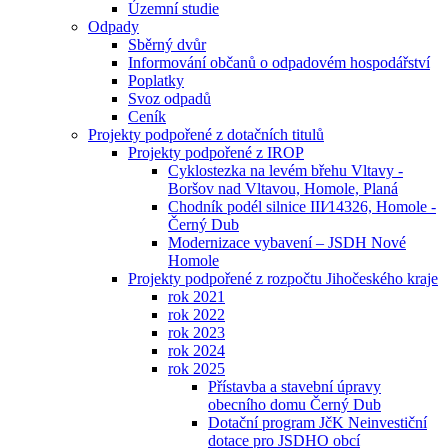
Územní studie
Odpady
Sběrný dvůr
Informování občanů o odpadovém hospodářství
Poplatky
Svoz odpadů
Ceník
Projekty podpořené z dotačních titulů
Projekty podpořené z IROP
Cyklostezka na levém břehu Vltavy -
Boršov nad Vltavou, Homole, Planá
Chodník podél silnice III⁄14326, Homole -
Černý Dub
Modernizace vybavení – JSDH Nové
Homole
Projekty podpořené z rozpočtu Jihočeského kraje
rok 2021
rok 2022
rok 2023
rok 2024
rok 2025
Přístavba a stavební úpravy
obecního domu Černý Dub
Dotační program JčK Neinvestiční
dotace pro JSDHO obcí