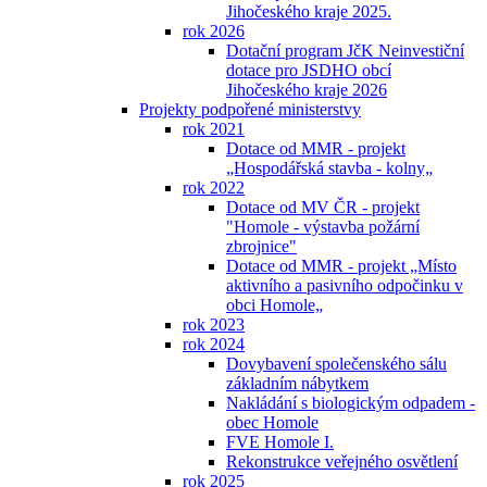
Jihočeského kraje 2025.
rok 2026
Dotační program JčK Neinvestiční
dotace pro JSDHO obcí
Jihočeského kraje 2026
Projekty podpořené ministerstvy
rok 2021
Dotace od MMR - projekt
„Hospodářská stavba - kolny„
rok 2022
Dotace od MV ČR - projekt
"Homole - výstavba požární
zbrojnice"
Dotace od MMR - projekt „Místo
aktivního a pasivního odpočinku v
obci Homole„
rok 2023
rok 2024
Dovybavení společenského sálu
základním nábytkem
Nakládání s biologickým odpadem -
obec Homole
FVE Homole I.
Rekonstrukce veřejného osvětlení
rok 2025