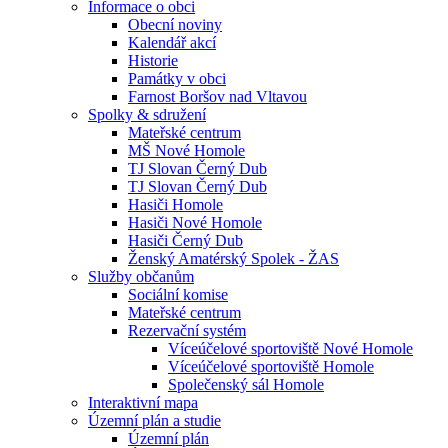
Informace o obci
Obecní noviny
Kalendář akcí
Historie
Památky v obci
Farnost Boršov nad Vltavou
Spolky & sdružení
Mateřské centrum
MŠ Nové Homole
TJ Slovan Černý Dub
TJ Slovan Černý Dub
Hasiči Homole
Hasiči Nové Homole
Hasiči Černý Dub
Ženský Amatérský Spolek - ŽAS
Služby občanům
Sociální komise
Mateřské centrum
Rezervační systém
Víceúčelové sportoviště Nové Homole
Víceúčelové sportoviště Homole
Společenský sál Homole
Interaktivní mapa
Územní plán a studie
Územní plán