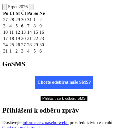
Srpen
2026
Po
Út
St
Čt
Pá
So
Ne
27
28
29
30
31
1
2
3
4
5
6
7
8
9
10
11
12
13
14
15
16
17
18
19
20
21
22
23
24
25
26
27
28
29
30
31
1
2
3
4
5
6
GoSMS
Chcete odebírat naše SMS?
Přihlásit se k odběru SMS
Přihlášení k odběru zpráv
Dostávejte
informace z našeho webu
prostřednictvím e-mailů
Chci se zaregistrovat