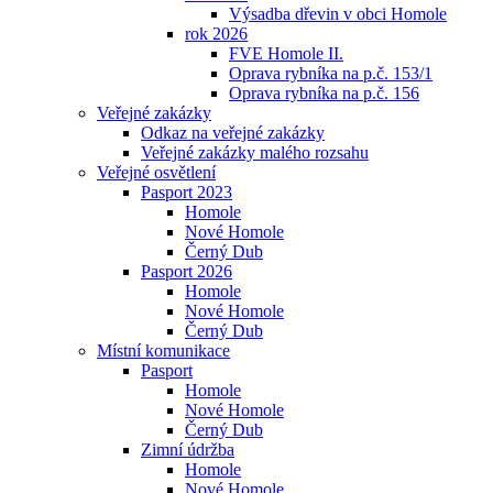
Výsadba dřevin v obci Homole
rok 2026
FVE Homole II.
Oprava rybníka na p.č. 153/1
Oprava rybníka na p.č. 156
Veřejné zakázky
Odkaz na veřejné zakázky
Veřejné zakázky malého rozsahu
Veřejné osvětlení
Pasport 2023
Homole
Nové Homole
Černý Dub
Pasport 2026
Homole
Nové Homole
Černý Dub
Místní komunikace
Pasport
Homole
Nové Homole
Černý Dub
Zimní údržba
Homole
Nové Homole